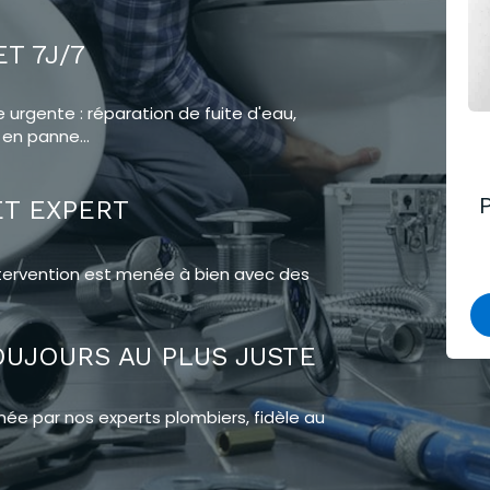
T 7J/7
urgente : réparation de fuite d'eau,
en panne...
ET EXPERT
 intervention est menée à bien avec des
OUJOURS AU PLUS JUSTE
née par nos experts plombiers, fidèle au