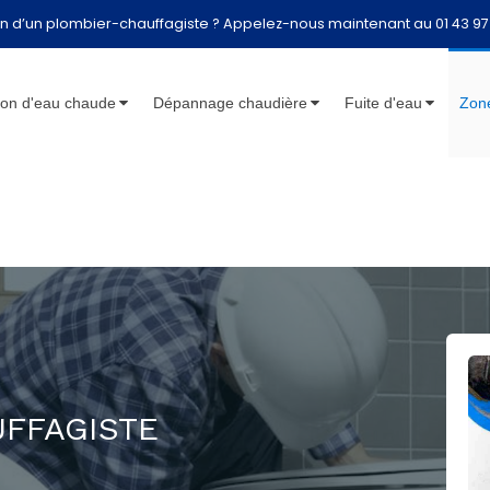
n d’un plombier-chauffagiste ? Appelez-nous maintenant au 01 43 97
lon d'eau chaude
Dépannage chaudière
Fuite d'eau
Zone
FFAGISTE