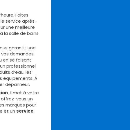
’heure. Faites
 le service après-
ur une meilleure
à la salle de bains
vous garantit une
à vos demandes.
u en se faisant
 un professionnel
uits d’eau, les
es équipements. À
ier dépanneur.
tion
, il met à votre
 offrez-vous un
ndes marques pour
te et un
service