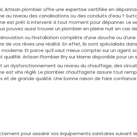
el, Artisan plombier offre une expertise certifiée en dépan
e au niveau des canalisations ou des conduits d’eau ? Surt
ne est prêt à intervenir à tout moment pour dépanner. Le ser
us pouvez aussi trouver un plombier en pleine nuit en cas d
rénovation ou l’installation complète d’une douche ou d’une cu
re de vos rêves une réalité. En effet, ils sont spécialisés da
oderne. Et parce qu’il vaut mieux compter sur un agent sani
 qualifié. Artisan Plombier Bry sur Marne disponible pour un s
 ait un dysfonctionnement au niveau du chauffage, des circuit
e est vite réglé. Le plombier chauffagiste assure tout r
 et de grande qualité. Une bonne raison de faire confiance à 
rectement pour assainir vos équipements sanitaires suivant 