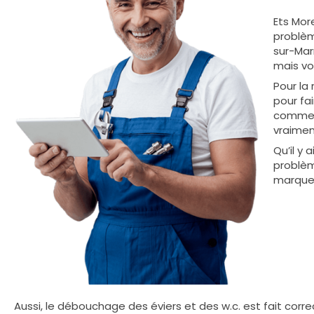
Ets Mor
problèm
sur-Mar
mais vo
Pour la 
pour fai
comme m
vraiment
Qu’il y
problèm
marques
Aussi, le débouchage des éviers et des w.c. est fait cor