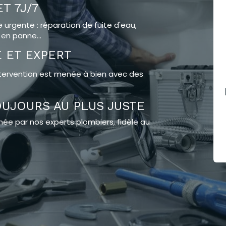
T 7J/7
urgente : réparation de fuite d'eau,
en panne...
É ET EXPERT
 intervention est menée à bien avec des
OUJOURS AU PLUS JUSTE
née par nos experts plombiers, fidèle au