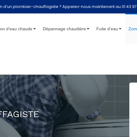
n d’un plombier-chauffagiste ? Appelez-nous maintenant au 01 43 97
lon d'eau chaude
Dépannage chaudière
Fuite d'eau
Zone
FFAGISTE