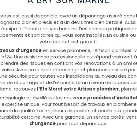
press est aussi disponible, avec un dépannage assuré dans l
agnostic clair et précis et à un devis très bien détaillé. Aussi
 équipe à l’écoute de vos besoins. Des conseils pratiques po
uipements et sanitaires qui vous sont installés. En cuisine ou 
votre confort est garanti.
ravaux d’urgence
en service plomberie, l’Artisan plombier 
h/24. Une assistance professionnelle qui répond vraiment 
 prendre des risques en confiant vos rénovations à un ami o
voisin. Avoir un service dépannage et plomberie assuré par
une sécurité pour toutes vos installations au niveau des cond
ème de chauffage et de l’étanchéité au niveau de la pose d
arne, retrouvez
l’Ets Morel votre Artisan plombier
, plomb
technologie et éveillé sur les nouveaux
procédés d’installa
e expertise unique. Pour tout besoin de travaux en plomberie
onnel de qualité. Les meilleurs dispositifs et accès aux gra
 durabilité certaine. Avec une garantie, un service après-ven
d’urgence
pour tout dépannage.