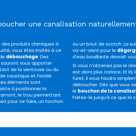
oucher une canalisation naturelleme
r des produits chimiques à
ou un bout de scotch. La su
rité, vous êtes invités à ce
va-et-vient pour le
dégorge
 de
débouchage
. Des
d’eau bouillante devrait vou
x sauront vous apporter
Si vous n’obtenez pas le r
ntact de la ventouse ou du
est alors plus coriace. Et là, 
e caustique et l’acide
furet, il vous faudra simple
 ces éléments sont
déboucher. Dès que vous sen
siste à positionner la
le
bouchon de la canalisa
n amont, le trou permettant
Faites-le jusqu’à ce que la
sez pour ce faire, un torchon