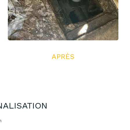
APRÈS
NALISATION
n