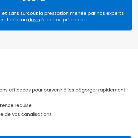
e et sans surcoût la prestation menée par nos experts
rs, fidèle au
devis
établi au préalable.
utions efficaces pour parvenir à les dégorger rapidement.
tence requise.
 de vos canalisations.