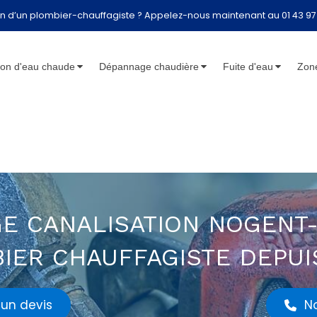
n d’un plombier-chauffagiste ? Appelez-nous maintenant au 01 43 97
lon d'eau chaude
Dépannage chaudière
Fuite d'eau
Zone
E CANALISATION NOGENT
IER CHAUFFAGISTE DEPUI
un devis
N